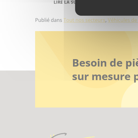
FROM SECTEUR VÉHICUL
LIRE LA SUITE…
Publié dans
Tout nos secteurs
,
Véhicules de 
Besoin de pi
sur mesure p