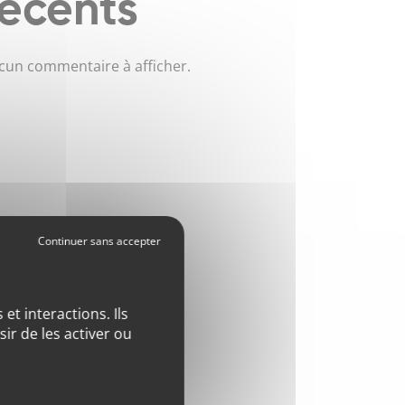
récents
cun commentaire à afficher.
et interactions. Ils
ir de les activer ou