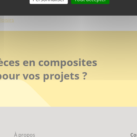
ES DE LOISIRS
loisirs
èces en composites
our vos projets ?
À propos
Co