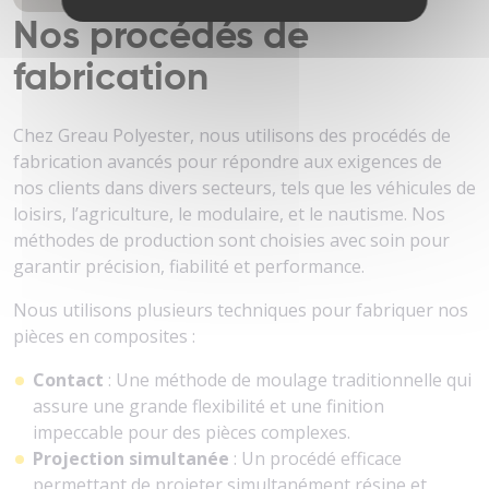
Nos procédés de
fabrication
Chez Greau Polyester, nous utilisons des procédés de
fabrication avancés pour répondre aux exigences de
nos clients dans divers secteurs, tels que les véhicules de
loisirs, l’agriculture, le modulaire, et le nautisme. Nos
méthodes de production sont choisies avec soin pour
garantir précision, fiabilité et performance.
Nous utilisons plusieurs techniques pour fabriquer nos
pièces en composites :
Contact
: Une méthode de moulage traditionnelle qui
assure une grande flexibilité et une finition
impeccable pour des pièces complexes.
Projection simultanée
: Un procédé efficace
permettant de projeter simultanément résine et